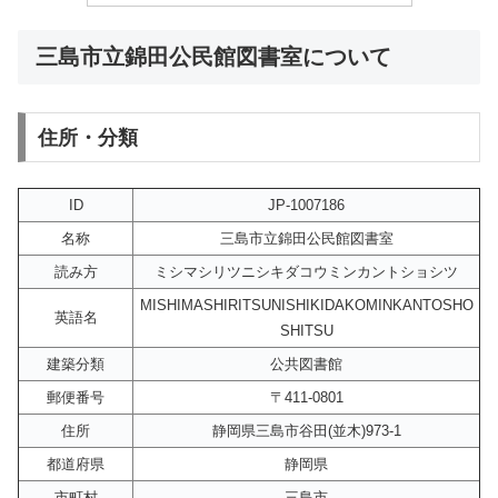
三島市立錦田公民館図書室について
住所・分類
ID
JP-1007186
名称
三島市立錦田公民館図書室
読み方
ミシマシリツニシキダコウミンカントショシツ
MISHIMASHIRITSUNISHIKIDAKOMINKANTOSHO
英語名
SHITSU
建築分類
公共図書館
郵便番号
〒411-0801
住所
静岡県三島市谷田(並木)973-1
都道府県
静岡県
市町村
三島市