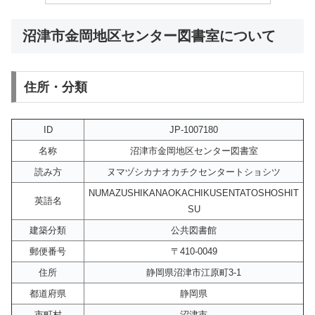
沼津市金岡地区センター図書室について
住所・分類
ID
JP-1007180
名称
沼津市金岡地区センター図書室
読み方
ヌマヅシカナオカチクセンタートショシツ
NUMAZUSHIKANAOKACHIKUSENTATOSHOSHIT
英語名
SU
建築分類
公共図書館
郵便番号
〒410-0049
住所
静岡県沼津市江原町3-1
都道府県
静岡県
市町村
沼津市