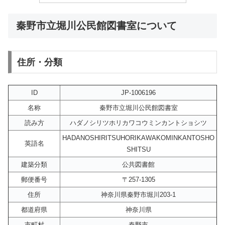
秦野市立堀川公民館図書室について
住所・分類
ID
JP-1006196
名称
秦野市立堀川公民館図書室
読み方
ハダノシリツホリカワコウミンカントショシツ
HADANOSHIRITSUHORIKAWAKOMINKANTOSHO
英語名
SHITSU
建築分類
公共図書館
郵便番号
〒257-1305
住所
神奈川県秦野市堀川203-1
都道府県
神奈川県
市町村
秦野市