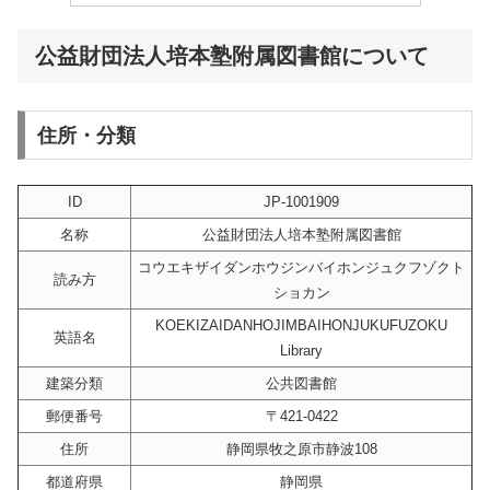
公益財団法人培本塾附属図書館について
住所・分類
ID
JP-1001909
名称
公益財団法人培本塾附属図書館
コウエキザイダンホウジンバイホンジュクフゾクト
読み方
ショカン
KOEKIZAIDANHOJIMBAIHONJUKUFUZOKU
英語名
Library
建築分類
公共図書館
郵便番号
〒421-0422
住所
静岡県牧之原市静波108
都道府県
静岡県