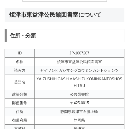
焼津市東益津公民館図書室について
住所・分類
ID
JP-1007207
名称
焼津市東益津公民館図書室
読み方
ヤイヅシヒガシマシヅコウミンカントショシツ
YAIZUSHIHIGASHIMASHIZUKOMINKANTOSHOS
英語名
HITSU
建築分類
公共図書館
郵便番号
〒425-0015
住所
静岡県焼津市石脇上65
都道府県
静岡県
市町村
焼津市