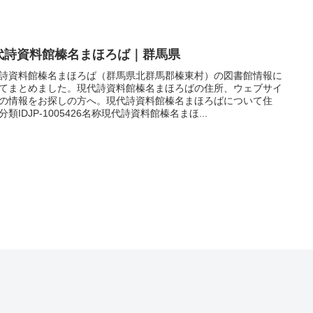
代詩資料館榛名まほろば｜群馬県
詩資料館榛名まほろば（群馬県北群馬郡榛東村）の図書館情報に
てまとめました。現代詩資料館榛名まほろばの住所、ウェブサイ
の情報をお探しの方へ。現代詩資料館榛名まほろばについて住
分類IDJP-1005426名称現代詩資料館榛名まほ...