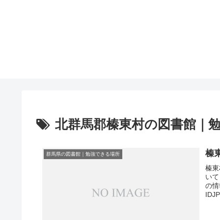
北群馬郡榛東村の図書館｜
榛
群馬県の図書館｜勉強できる場所
榛東
いて
の情
ID