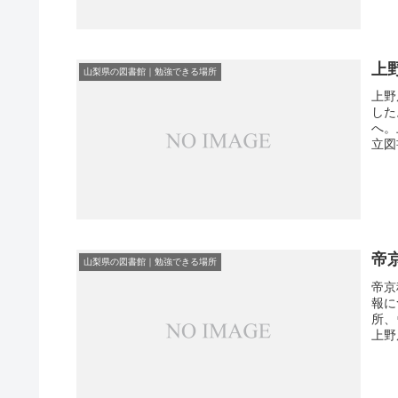
上
山梨県の図書館｜勉強できる場所
上野
した
へ。
立図
帝
山梨県の図書館｜勉強できる場所
帝京
報に
所、
上野