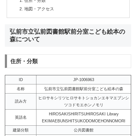
住所・分類
地図・アクセス
弘前市立弘前図書館駅前分室こども絵本の
森について
住所・分類
ID
JP-1006963
名称
弘前市立弘前図書館駅前分室こども絵本の森
ヒロサキシリツヒロサキトショカンエキマエブンシ
読み方
ツコドモエホンノモリ
HIROSAKISHIRITSUHIROSAKI Library
英語名
EKIMAEBUNSHITSUKODOMOEHONNOMORI
建築分類
公共図書館