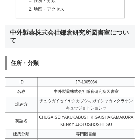
住所・分類
地図・アクセス
中外製薬株式会社鎌倉研究所図書室につい
て
住所・分類
ID
JP-1005034
名称
中外製薬株式会社鎌倉研究所図書室
チュウガイセイヤクカブシキガイシャカマクラケン
読み方
キュウジョトショシツ
CHUGAISEIYAKUKABUSHIKIGAISHAKAMAKURA
英語名
KENKYUJOTOSHOSHITSU
建築分類
専門図書館