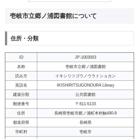
壱岐市立郷ノ浦図書館について
住所・分類
ID
JP-1003003
名称
壱岐市立郷ノ浦図書館
読み方
イキシリツゴウノウラトショカン
英語名
IKISHIRITSUGONOURA Library
建築分類
公共図書館
郵便番号
〒811-5133
住所
長崎県壱岐市郷ノ浦町本村触490-9
都道府県
長崎県
市町村
壱岐市