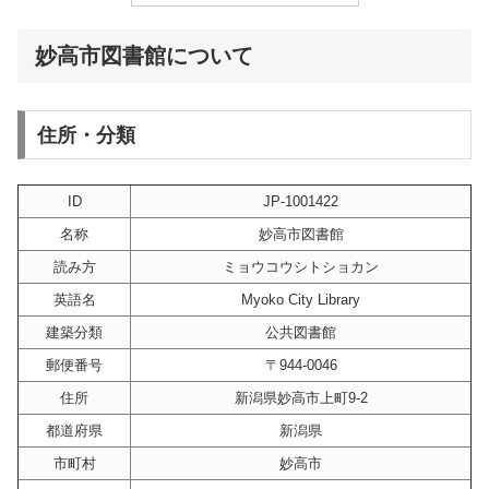
妙高市図書館について
住所・分類
ID
JP-1001422
名称
妙高市図書館
読み方
ミョウコウシトショカン
英語名
Myoko City Library
建築分類
公共図書館
郵便番号
〒944-0046
住所
新潟県妙高市上町9-2
都道府県
新潟県
市町村
妙高市