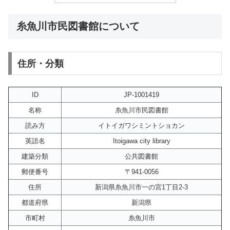
糸魚川市民図書館について
住所・分類
ID
JP-1001419
名称
糸魚川市民図書館
読み方
イトイガワシミントショカン
英語名
Itoigawa city library
建築分類
公共図書館
郵便番号
〒941-0056
住所
新潟県糸魚川市一の宮1丁目2-3
都道府県
新潟県
市町村
糸魚川市