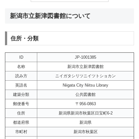
新潟市立新津図書館について
住所・分類
ID
JP-1001385
名称
新潟市立新津図書館
読み方
ニイガタシリツニイツトショカン
英語名
Niigata City Niitsu Library
建築分類
公共図書館
郵便番号
〒956-0863
住所
新潟県新潟市秋葉区日宝町6-2
都道府県
新潟県
市町村
新潟市秋葉区