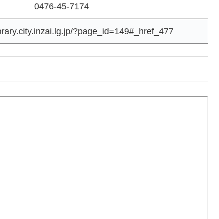
0476-45-7174
brary.city.inzai.lg.jp/?page_id=149#_href_477