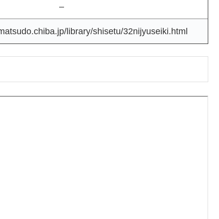
–
matsudo.chiba.jp/library/shisetu/32nijyuseiki.html