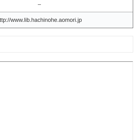
–
ttp://www.lib.hachinohe.aomori.jp